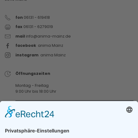
fon
06131 - 619418
fax
06131 - 6279019
mail
info@anima-mainz.de
facebook
anima Mainz
instagram
anima Mainz
Öffnungszeiten
Montag - Freitag
9:00 Uhr bis 18:00 Uhr
Samstag
9:00 Uhr bis 13:00 Uhr
Jeden 1. und 3. Samstag im Monat